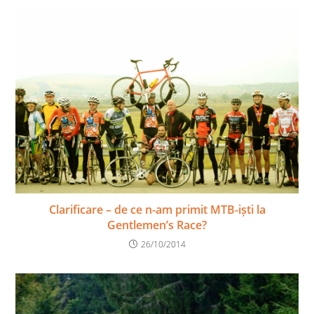
Clarificare – de ce n-am primit MTB-iști la
Gentlemen’s Race?
26/10/2014