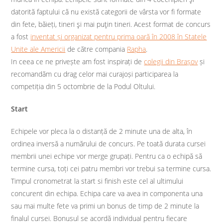
datorită faptului că nu există categorii de vârsta vor fi formate
din fete, băieți, tineri şi mai puţin tineri. Acest format de concurs
a fost
inventat și organizat pentru prima oară în 2008 în Statele
Unite ale Americii
de către compania
Rapha
.
In ceea ce ne privește am fost inspirați de
colegii din Brașov
și
recomandăm cu drag celor mai curajoși participarea la
competiția din 5 octombrie de la Podul Oltului.
Start
Echipele vor pleca la o distanță de 2 minute una de alta, în
ordinea inversă a numărului de concurs. Pe toată durata cursei
membrii unei echipe vor merge grupați. Pentru ca o echipă să
termine cursa, toți cei patru membri vor trebui sa termine cursa.
Timpul cronometrat la start si finish este cel al ultimului
concurent din echipa. Echipa care va avea in componenta una
sau mai multe fete va primi un bonus de timp de 2 minute la
finalul cursei. Bonusul se acordă individual pentru fiecare