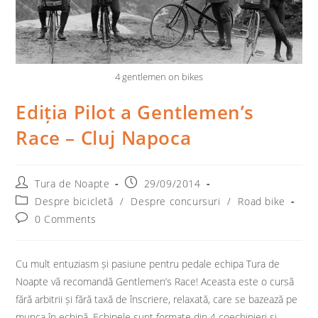
4 gentlemen on bikes
Ediția Pilot a Gentlemen’s
Race – Cluj Napoca
Post
Post
Tura de Noapte
29/09/2014
author:
published:
Post
Despre bicicletă
/
Despre concursuri
/
Road bike
category:
Post
0 Comments
comments:
Cu mult entuziasm și pasiune pentru pedale echipa Tura de
Noapte vă recomandă Gentlemen’s Race! Aceasta este o cursă
fără arbitrii și fără taxă de înscriere, relaxată, care se bazează pe
munca în echipă. Echipele sunt formate din 4 coechipieri şi