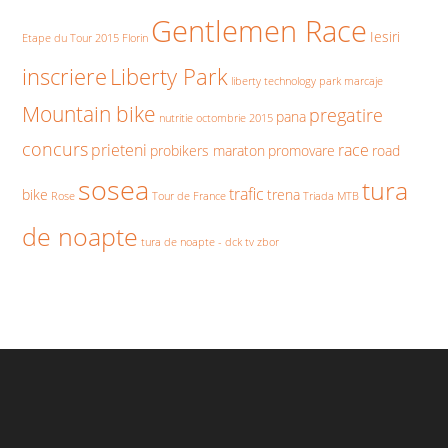
Gentlemen Race
Iesiri
Etape du Tour 2015
Florin
inscriere
Liberty Park
liberty technology park
marcaje
Mountain bike
pregatire
pana
nutritie
octombrie 2015
concurs
prieteni
race
probikers maraton
promovare
road
sosea
tura
trafic
bike
trena
Rose
Tour de France
Triada MTB
de noapte
tura de noapte - dck
tv
zbor