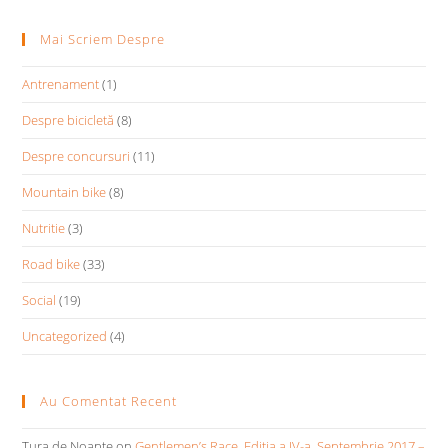
Mai Scriem Despre
Antrenament
(1)
Despre bicicletă
(8)
Despre concursuri
(11)
Mountain bike
(8)
Nutritie
(3)
Road bike
(33)
Social
(19)
Uncategorized
(4)
Au Comentat Recent
Tura de Noapte
on
Gentlemen’s Race, Editia a IV-a, Septembrie 2017 –