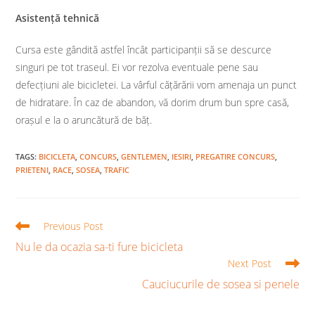
Asistență tehnică
Cursa este gândită astfel încât participanții să se descurce
singuri pe tot traseul. Ei vor rezolva eventuale pene sau
defecțiuni ale bicicletei. La vârful cățărării vom amenaja un punct
de hidratare. În caz de abandon, vă dorim drum bun spre casă,
orașul e la o aruncătură de băț.
TAGS
:
BICICLETA
,
CONCURS
,
GENTLEMEN
,
IESIRI
,
PREGATIRE CONCURS
,
PRIETENI
,
RACE
,
SOSEA
,
TRAFIC
Read
Previous Post
more
Nu le da ocazia sa-ti fure bicicleta
articles
Next Post
Cauciucurile de sosea si penele