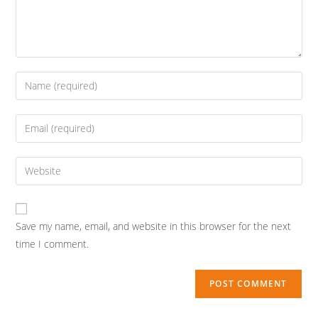
Enter
your
name
Enter
or
your
username
email
Enter
to
address
your
comment
to
website
comment
URL
Save my name, email, and website in this browser for the next
(optional)
time I comment.