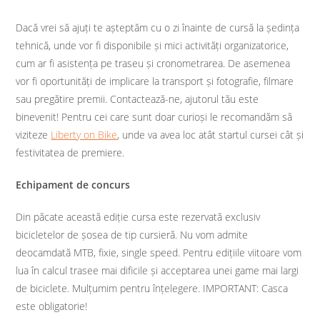
Dacă vrei să ajuți te așteptăm cu o zi înainte de cursă la ședința
tehnică, unde vor fi disponibile și mici activități organizatorice,
cum ar fi asistența pe traseu și cronometrarea. De asemenea
vor fi oportunități de implicare la transport și fotografie, filmare
sau pregătire premii. Contactează-ne, ajutorul tău este
binevenit! Pentru cei care sunt doar curioși le recomandăm să
viziteze
Liberty on Bike
, unde va avea loc atât startul cursei cât și
festivitatea de premiere.
Echipament de concurs
Din păcate această ediție cursa este rezervată exclusiv
bicicletelor de șosea de tip cursieră. Nu vom admite
deocamdată MTB, fixie, single speed. Pentru edițiile viitoare vom
lua în calcul trasee mai dificile și acceptarea unei game mai largi
de biciclete. Mulțumim pentru înțelegere. IMPORTANT: Casca
este obligatorie!