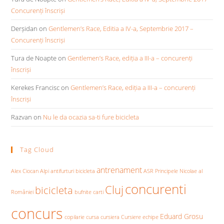
Concurenți înscriși
Derșidan
on
Gentlemen’s Race, Editia a IV-a, Septembrie 2017 –
Concurenți înscriși
Tura de Noapte
on
Gentlemen’s Race, ediția a III-a – concurenți
înscriși
Kerekes Francisc
on
Gentlemen’s Race, ediția a III-a – concurenți
înscriși
Razvan
on
Nu le da ocazia sa-ti fure bicicleta
Tag Cloud
antrenament
Alex Ciocan
Alpi
antifurturi bicicleta
ASR Principele Nicolae al
concurenti
Cluj
bicicleta
României
bufnite
carti
concurs
Eduard Grosu
copilarie
cursa
cursiera
Cursiere
echipe