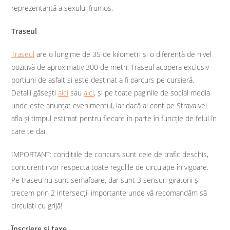
reprezentantă a sexului frumos.
Traseul
Traseul
are o lungime de 35 de kilometri și o diferență de nivel
pozitivă de aproximativ 300 de metri. Traseul acopera exclusiv
portiuni de asfalt si este destinat a fi parcurs pe cursieră.
Detalii găsești
aici
sau
aici
, și pe toate paginile de social media
unde este anunțat evenimentul, iar dacă ai cont pe Strava vei
afla și timpul estimat pentru fiecare în parte în funcție de felul în
care te dai.
IMPORTANT: condițiile de concurs sunt cele de trafic deschis,
concurenții vor respecta toate regulile de circulație în vigoare.
Pe traseu nu sunt semafoare, dar sunt 3 sensuri giratorii și
trecem prin 2 intersecții importante unde vă recomandăm să
circulați cu grijă!
Înscriere și taxe