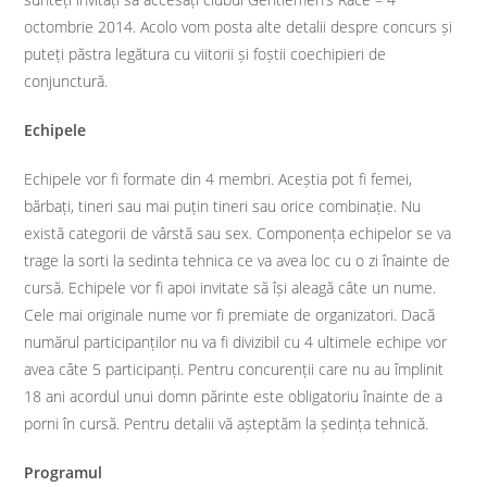
octombrie 2014. Acolo vom posta alte detalii despre concurs și
puteți păstra legătura cu viitorii și foștii coechipieri de
conjunctură.
Echipele
Echipele vor fi formate din 4 membri. Aceștia pot fi femei,
bărbați, tineri sau mai puțin tineri sau orice combinație. Nu
există categorii de vârstă sau sex. Componența echipelor se va
trage la sorti la sedinta tehnica ce va avea loc cu o zi înainte de
cursă. Echipele vor fi apoi invitate să își aleagă câte un nume.
Cele mai originale nume vor fi premiate de organizatori. Dacă
numărul participanților nu va fi divizibil cu 4 ultimele echipe vor
avea câte 5 participanți. Pentru concurenții care nu au împlinit
18 ani acordul unui domn părinte este obligatoriu înainte de a
porni în cursă. Pentru detalii vă așteptăm la ședința tehnică.
Programul