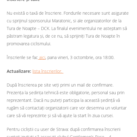
Nu există o taxă de înscriere. Fondurile necesare sunt asigurate
cu sprijinul sponsorului Maratonic, si ale organizatorilor de la
Tura de Noapte – DCK. La finalul evenimentului ne asteptam să
păstram legatura și, de ce nu, să sprijiniți Tura de Noapte în
promovarea ciclismului.
Înscrierile se fac
aici
, pana vineri, 3 octombrie, ora 18:00.
Actualizare:
lista înscrierilor.
După înscrierea pe site veți primi un mail de confirmare.
Prezența la ședința tehnică este obligatorie, personal sau prin
reprezentant. Dacă nu puteți participa la această ședință vă
rugăm să contactați organizatorii care vor desemna un voluntar
care să vă reprezinte și să vă ajute la start în ziua cursei.
Pentru cicliștii cu user de Strava: după confirmarea înscrierii
sunteți invitați să accesați clubul Gentlemen’s Race – 4