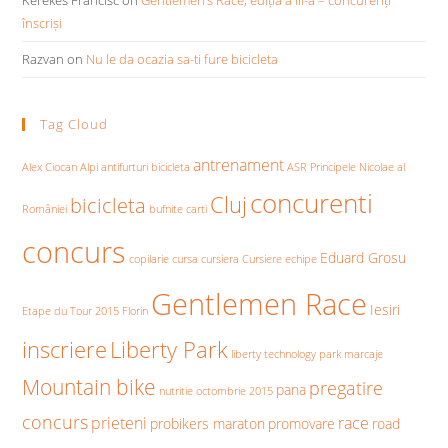
înscriși
Razvan
on
Nu le da ocazia sa-ti fure bicicleta
Tag Cloud
antrenament
Alex Ciocan
Alpi
antifurturi bicicleta
ASR Principele Nicolae al
concurenti
Cluj
bicicleta
României
bufnite
carti
concurs
Eduard Grosu
copilarie
cursa
cursiera
Cursiere
echipe
Gentlemen Race
Iesiri
Etape du Tour 2015
Florin
inscriere
Liberty Park
liberty technology park
marcaje
Mountain bike
pregatire
pana
nutritie
octombrie 2015
concurs
prieteni
race
probikers maraton
promovare
road