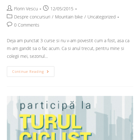
Post
Post
Florin Vescu
12/05/2015
author:
published:
Post
Despre concursuri
/
Mountain bike
/
Uncategorized
category:
Post
0 Comments
comments:
Deja am punctat 3 curse si nu v-am povestit cum a fost, asa ca
m-am gandit sa o fac acum. Ca si anul trecut, pentru mine si
colegii mei, sezonul…
Inceput
Continue Reading
De
Sezon
–
Partea
1