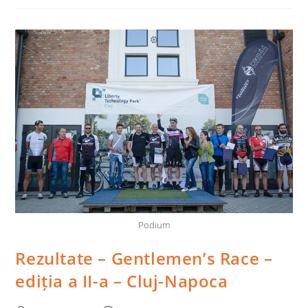
A
III-
A,
Septembrie
2016
Podium
Rezultate – Gentlemen’s Race –
ediția a II-a – Cluj-Napoca