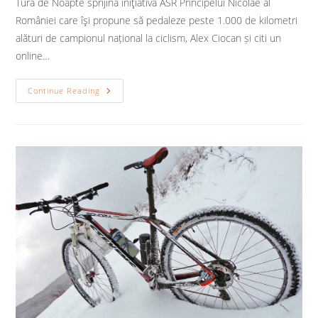
Tura de Noapte sprijină iniţiativa ASR Principelui Nicolae al
României care îşi propune să pedaleze peste 1.000 de kilometri
alături de campionul național la ciclism, Alex Ciocan și citi un
online…
Cărţile
Continue Reading
Copilăriei
Pe
Bicicletă