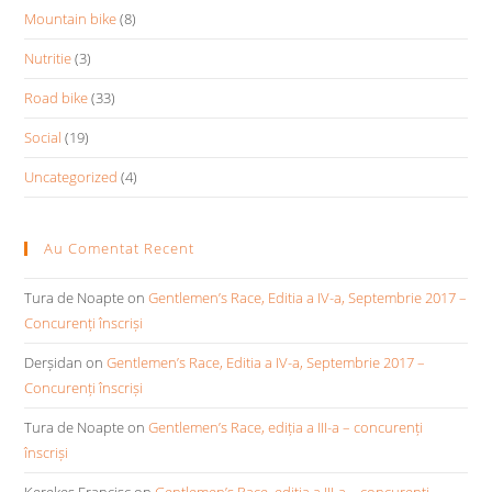
Mountain bike
(8)
Nutritie
(3)
Road bike
(33)
Social
(19)
Uncategorized
(4)
Au Comentat Recent
Tura de Noapte
on
Gentlemen’s Race, Editia a IV-a, Septembrie 2017 –
Concurenți înscriși
Derșidan
on
Gentlemen’s Race, Editia a IV-a, Septembrie 2017 –
Concurenți înscriși
Tura de Noapte
on
Gentlemen’s Race, ediția a III-a – concurenți
înscriși
Kerekes Francisc
on
Gentlemen’s Race, ediția a III-a – concurenți