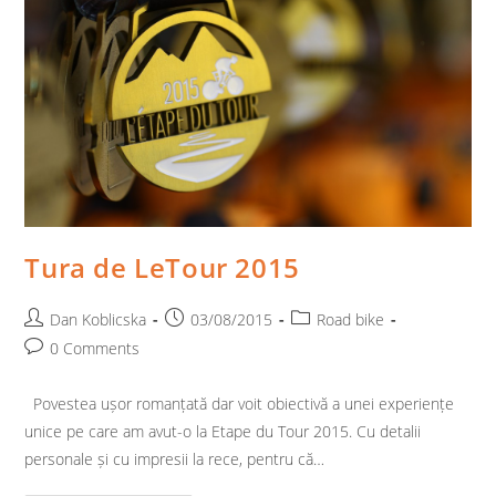
Tura de LeTour 2015
Post
Post
Post
Dan Koblicska
03/08/2015
Road bike
author:
published:
category:
Post
0 Comments
comments:
Povestea ușor romanțată dar voit obiectivă a unei experiențe
unice pe care am avut-o la Etape du Tour 2015. Cu detalii
personale și cu impresii la rece, pentru că…