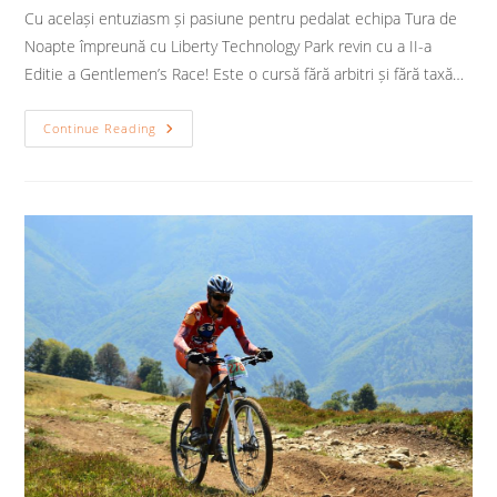
Cu același entuziasm și pasiune pentru pedalat echipa Tura de
Noapte împreună cu Liberty Technology Park revin cu a II-a
Editie a Gentlemen’s Race! Este o cursă fără arbitri și fără taxă…
Gentlemen’s
Continue Reading
Race,
Ediția
A
II-
A
–
Octombrie
2015