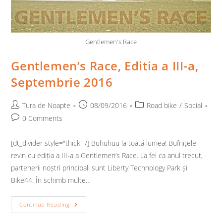
Gentlemen's Race
Gentlemen’s Race, Editia a III-a,
Septembrie 2016
Post
Post
Post
Tura de Noapte
08/09/2016
Road bike
/
Social
author:
published:
category:
Post
0 Comments
comments:
[dt_divider style="thick" /] Buhuhuu la toată lumea! Bufnițele
revin cu ediția a III-a a Gentlemen’s Race. La fel ca anul trecut,
partenerii noștri principali sunt Liberty Technology Park și
Bike44. În schimb multe…
Gentlemen’s
Continue Reading
Race,
Editia