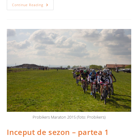
Tura
Continue Reading
De
LeTour
2015
Probikers Maraton 2015 (foto: Probikers)
Inceput de sezon – partea 1