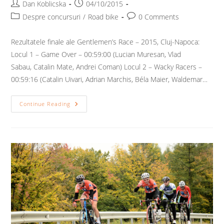
Post
Post
Dan Koblicska
04/10/2015
author:
published:
Post
Post
Despre concursuri
/
Road bike
0 Comments
category:
comments:
Rezultatele finale ale Gentlemen’s Race – 2015, Cluj-Napoca:
Locul 1 – Game Over – 00:59:00 (Lucian Muresan, Vlad
Sabau, Catalin Mate, Andrei Coman) Locul 2 – Wacky Racers –
00:59:16 (Catalin Uivari, Adrian Marchis, Béla Maier, Waldemar…
Rezultate
Continue Reading
–
Gentlemen’s
Race
–
Ediția
A
II-
A
–
Cluj-
Napoca