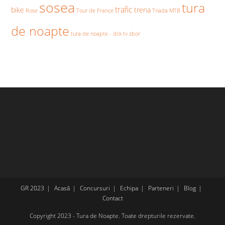
sosea
tura
trafic
bike
trena
Rose
Tour de France
Triada MTB
de noapte
tura de noapte - dck
tv
zbor
GR 2023
Acasă
Concursuri
Echipa
Parteneri
Blog
Contact
Copyright 2023 - Tura de Noapte. Toate drepturile rezervate.