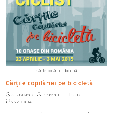
Cărțile copilăriei pe bicicletă
Cărţile copilăriei pe bicicletă
Post
Post
Post
Adriana Moca
09/04/2015
Social
author:
published:
category:
Post
0 Comments
comments: