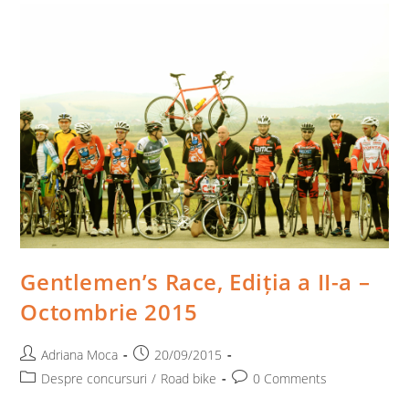
–
Concurenți
Înscriși
Gentlemen’s Race, Ediția a II-a –
Octombrie 2015
Post
Post
Adriana Moca
20/09/2015
author:
published:
Post
Post
Despre concursuri
/
Road bike
0 Comments
category:
comments: