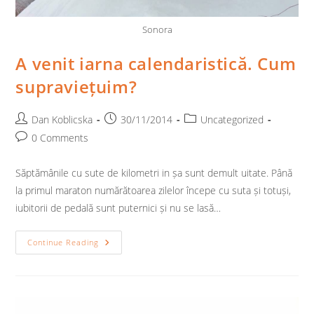
Sonora
A venit iarna calendaristică. Cum
supraviețuim?
Post
Post
Post
Dan Koblicska
30/11/2014
Uncategorized
author:
published:
category:
Post
0 Comments
comments:
Săptămânile cu sute de kilometri in șa sunt demult uitate. Până
la primul maraton numărătoarea zilelor începe cu suta și totuși,
iubitorii de pedală sunt puternici și nu se lasă…
A
Continue Reading
Venit
Iarna
Calendaristică.
Cum
Supraviețuim?