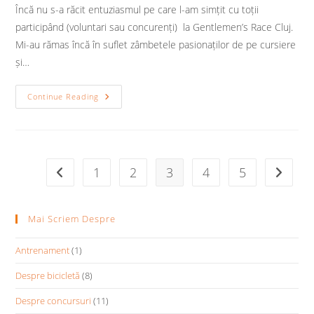
Încă nu s-a răcit entuziasmul pe care l-am simțit cu toții
participând (voluntari sau concurenți) la Gentlemen’s Race Cluj.
Mi-au rămas încă în suflet zâmbetele pasionaților de pe cursiere
și…
Clarificare
Continue Reading
–
De
Ce
N-
Am
Primit
MTB-
1
2
3
4
5
Go to the previous page
Go to t
Iști
La
Gentlemen’s
Race?
Mai Scriem Despre
Antrenament
(1)
Despre bicicletă
(8)
Despre concursuri
(11)