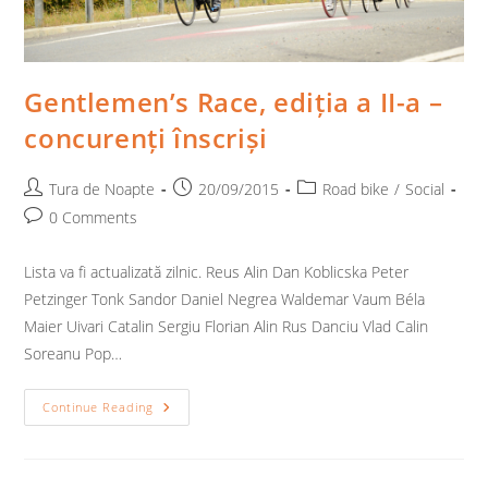
Gentlemen’s Race, ediția a II-a –
concurenți înscriși
Post
Post
Post
Tura de Noapte
20/09/2015
Road bike
/
Social
author:
published:
category:
Post
0 Comments
comments:
Lista va fi actualizată zilnic. Reus Alin Dan Koblicska Peter
Petzinger Tonk Sandor Daniel Negrea Waldemar Vaum Béla
Maier Uivari Catalin Sergiu Florian Alin Rus Danciu Vlad Calin
Soreanu Pop…
Gentlemen’s
Continue Reading
Race,
Ediția
A
II-
A