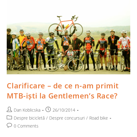
Clarificare – de ce n-am primit
MTB-iști la Gentlemen’s Race?
Post
Post
Dan Koblicska
26/10/2014
author:
published:
Post
Despre bicicletă
/
Despre concursuri
/
Road bike
category:
Post
0 Comments
comments: