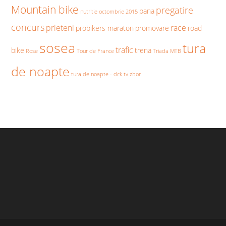
Mountain bike
pregatire
pana
nutritie
octombrie 2015
concurs
prieteni
race
probikers maraton
promovare
road
sosea
tura
trafic
bike
trena
Rose
Tour de France
Triada MTB
de noapte
tura de noapte - dck
tv
zbor