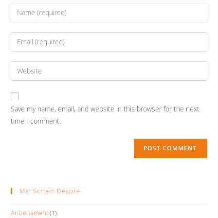
Enter
your
name
Enter
or
your
username
email
Enter
to
address
your
comment
to
website
comment
URL
Save my name, email, and website in this browser for the next
(optional)
time I comment.
Mai Scriem Despre
Antrenament
(1)