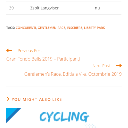
39
Zsolt Langviser
nu
TAGS
:
CONCURENTI
,
GENTLEMEN RACE
,
INSCRIERE
,
LIBERTY PARK
Read
Previous Post
more
Gran Fondo Beliș 2019 – Participanți
articles
Next Post
Gentlemen’s Race, Editia a VI-a, Octombrie 2019
YOU MIGHT ALSO LIKE