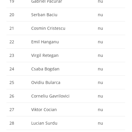
19
Gabriel Pacurar
nu
20
Serban Baciu
nu
21
Cosmin Cristescu
nu
22
Emil Hanganu
nu
23
Virgil Retegan
nu
24
Csaba Bogdan
nu
25
Ovidiu Bularca
nu
26
Corneliu Gavrilovici
nu
27
Viktor Cocian
nu
28
Lucian Surdu
nu