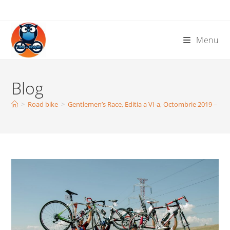
Skip
to
content
Menu
Blog
>
Road bike
>
Gentlemen’s Race, Editia a VI-a, Octombrie 2019 – Conc