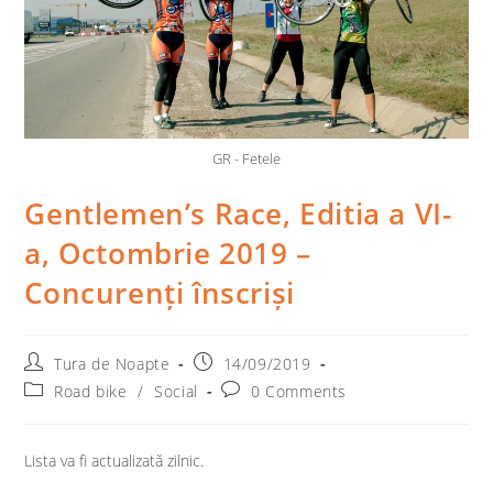
GR - Fetele
Gentlemen’s Race, Editia a VI-
a, Octombrie 2019 –
Concurenți înscriși
Post
Post
Tura de Noapte
14/09/2019
author:
published:
Post
Post
Road bike
/
Social
0 Comments
category:
comments:
Lista va fi actualizată zilnic.