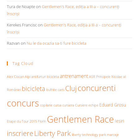
Tura de Noapte
on
Gentlemen’s Race, ediția a III-a – concurenți
înscriși
Kerekes Francisc
on
Gentlemen’s Race, ediția a III-a – concurenți
înscriși
Razvan
on
Nu le da ocazia sa-ti fure bicicleta
Tag Cloud
antrenament
Alex Ciocan
Alpi
antifurturi bicicleta
ASR Principele Nicolae al
concurenti
Cluj
bicicleta
României
bufnite
carti
concurs
Eduard Grosu
copilarie
cursa
cursiera
Cursiere
echipe
Gentlemen Race
Iesiri
Etape du Tour 2015
Florin
inscriere
Liberty Park
liberty technology park
marcaje