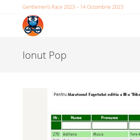
Skip
Gentlemen’s Race 2023 – 14 Octombrie 2023
to
content
Ionut Pop