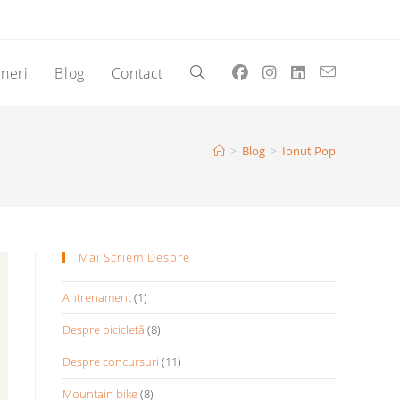
eneri
Blog
Contact
Toggle
website
>
Blog
>
Ionut Pop
search
Mai Scriem Despre
Antrenament
(1)
Despre bicicletă
(8)
Despre concursuri
(11)
Mountain bike
(8)