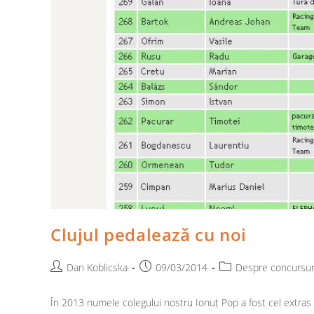
Clujul pedalează cu noi
Post
Post
Post
Dan Koblicska
09/03/2014
Despre concursur
author:
published:
category:
În 2013 numele colegului nostru Ionuț Pop a fost cel extras d