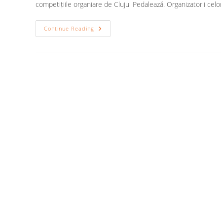
competițiile organiare de Clujul Pedalează. Organizatorii cel
Clujul
Continue Reading
Pedalează
Cu
Noi