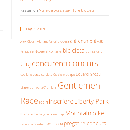
Razvan
on
Nu le da ocazia sa-ti fure bicicleta
Tag Cloud
antrenament
Alex Ciocan
Alpi
antifurturi bicicleta
ASR
bicicleta
Principele Nicolae al României
bufnite
carti
concurs
concurenti
Cluj
Eduard Grosu
copilarie
cursa
cursiera
Cursiere
echipe
Gentlemen
Etape du Tour 2015
Florin
Race
inscriere
Liberty Park
Iesiri
Mountain bike
liberty technology park
marcaje
pregatire concurs
pana
nutritie
octombrie 2015