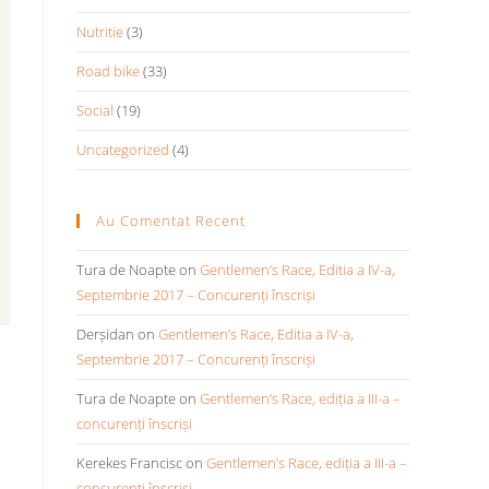
Nutritie
(3)
Road bike
(33)
Social
(19)
Uncategorized
(4)
Au Comentat Recent
Tura de Noapte
on
Gentlemen’s Race, Editia a IV-a,
Septembrie 2017 – Concurenți înscriși
Derșidan
on
Gentlemen’s Race, Editia a IV-a,
Septembrie 2017 – Concurenți înscriși
Tura de Noapte
on
Gentlemen’s Race, ediția a III-a –
concurenți înscriși
Kerekes Francisc
on
Gentlemen’s Race, ediția a III-a –
concurenți înscriși