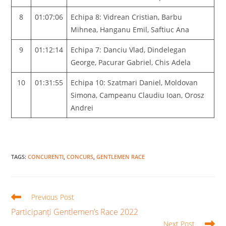
8
01:07:06
Echipa 8: Vidrean Cristian, Barbu
Mihnea, Hanganu Emil, Saftiuc Ana
9
01:12:14
Echipa 7: Danciu Vlad, Dindelegan
George, Pacurar Gabriel, Chis Adela
10
01:31:55
Echipa 10: Szatmari Daniel, Moldovan
Simona, Campeanu Claudiu Ioan, Orosz
Andrei
TAGS
:
CONCURENTI
,
CONCURS
,
GENTLEMEN RACE
Read
Previous Post
more
Participanți Gentlemen’s Race 2022
articles
Next Post