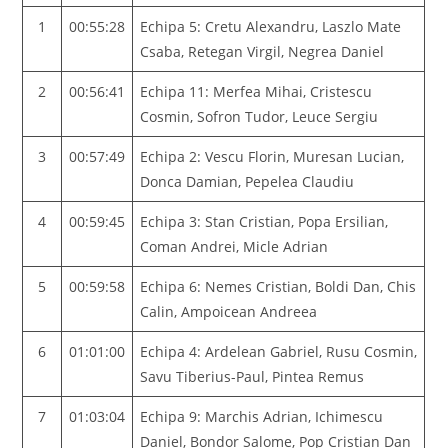
1
00:55:28
Echipa 5: Cretu Alexandru, Laszlo Mate
Csaba, Retegan Virgil, Negrea Daniel
2
00:56:41
Echipa 11: Merfea Mihai, Cristescu
Cosmin, Sofron Tudor, Leuce Sergiu
3
00:57:49
Echipa 2: Vescu Florin, Muresan Lucian,
Donca Damian, Pepelea Claudiu
4
00:59:45
Echipa 3: Stan Cristian, Popa Ersilian,
Coman Andrei, Micle Adrian
5
00:59:58
Echipa 6: Nemes Cristian, Boldi Dan, Chis
Calin, Ampoicean Andreea
6
01:01:00
Echipa 4: Ardelean Gabriel, Rusu Cosmin,
Savu Tiberius-Paul, Pintea Remus
7
01:03:04
Echipa 9: Marchis Adrian, Ichimescu
Daniel, Bondor Salome, Pop Cristian Dan