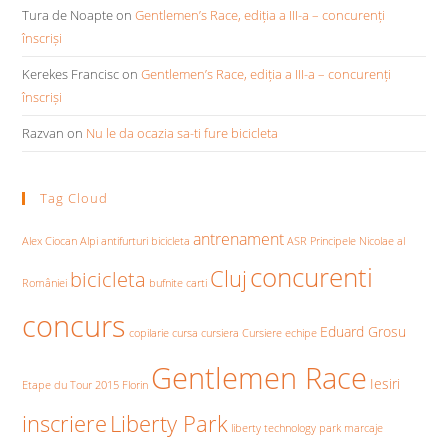
Tura de Noapte
on
Gentlemen’s Race, ediția a III-a – concurenți
înscriși
Kerekes Francisc
on
Gentlemen’s Race, ediția a III-a – concurenți
înscriși
Razvan
on
Nu le da ocazia sa-ti fure bicicleta
Tag Cloud
antrenament
Alex Ciocan
Alpi
antifurturi bicicleta
ASR Principele Nicolae al
concurenti
Cluj
bicicleta
României
bufnite
carti
concurs
Eduard Grosu
copilarie
cursa
cursiera
Cursiere
echipe
Gentlemen Race
Iesiri
Etape du Tour 2015
Florin
inscriere
Liberty Park
liberty technology park
marcaje