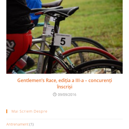
Gentlemen’s Race, ediția a III-a – concurenți
înscriși
09/09/2016
Mai Scriem Despre
Antrenament
(1)