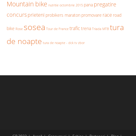
Mountain bike
pregatire
pana
nutritie
octombrie 2015
concurs
prieteni
race
probikers maraton
promovare
road
sosea
tura
trafic
bike
trena
Rose
Tour de France
Triada MTB
de noapte
tura de noapte - dck
tv
zbor